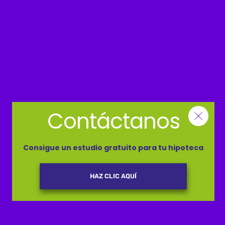
experiencia de expertos que llevan
más de 15 años
trabajando para conseguir las mejores
condiciones a sus clientes.
Te animamos a que nos conozcas y podamos
acompañarte de principio a fin en este proceso.
Envíanos tu consulta
Contáctanos
Consigue un estudio gratuito para tu hipoteca
HAZ CLIC AQUÍ